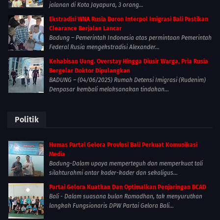
jalanan di Kota Jayapura, 3 orang...
Ekstradisi WNA Rusia Buron Interpol Imigrasi Bali Pastikan
Clearance Berjalan Lancar
Badung – Pemerintah Indonesia atas permintaan Pemerintah
Federal Rusia mengekstradisi Alexander...
Kehabisan Uang. Overstay Hingga Diusir Warga, Pria Rusia
Bergelar Doktor Dipulangkan
BADUNG – (04/06/2025) Rumah Detensi Imigrasi (Rudenim)
Denpasar kembali melaksanakan tindakan...
Politik
Humas Partai Gelora Provinsi Bali Perkuat Komunikasi
Media
Badung-Dalam upaya memperteguh dan memperkuat tali
silahturahmi antar kader-kader dan sekaligus...
Partai Gelora Kuatkan Dan Optimalkan Penjaringan BCAD
Bali - Dalam suasana bulan Ramadhan, tak menyurutkan
langkah Fungsionaris DPW Partai Gelora Bali...