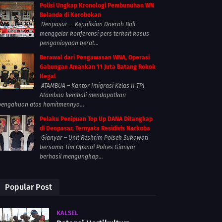
Polisi Ungkap Kronologi Pembunuhan WN
Belanda di Kerobokan
Denpasar — Kepolisian Daerah Bali
menggelar konferensi pers terkait kasus
penganiayaan berat...
Berawal dari Pengawasan WNA, Operasi
Gabungan Amankan 11 Juta Batang Rokok
Ilegal
ATAMBUA – Kantor Imigrasi Kelas II TPI
Atambua kembali mendapatkan
pengakuan atas komitmennya...
Pelaku Penipuan Top Up DANA Ditangkap
di Denpasar, Ternyata Residivis Narkoba
Gianyar – Unit Reskrim Polsek Sukawati
bersama Tim Opsnal Polres Gianyar
berhasil mengungkap...
Popular Post
KALSEL