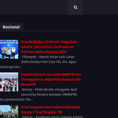
Nasional
Arus Mudik Baru 25 Persen Tinggalkan
Jakarta, Kakorlantas: Keselamatan
Prioritas Operasi Ketupat 2026
Cikampek – Kepala Korps Lalu Lintas
(Kakorlantas) Polri Irjen Pol. Drs. Agus
Suryonugroho...
Kapolda Banten Luncurkan PAMAPTA dan
Tim Negosiator, Wujud Polri Humanis dan
Responsif
Serang – Polda Banten menggelar Apel
Launching Perwira Samapta (PAMAPTA)
dan pembentukan Tim...
Grup Pengamen dari Kodam V/Brawijaya
Boyong 2 Tropi Panglima TNI
Jakarta – Kontingen musisi jalanan Kodam