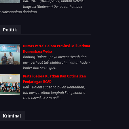
BADUNG – (04/06/2025) Rumah Detensi
Imigrasi (Rudenim) Denpasar kembali
melaksanakan tindakan...
Politik
Humas Partai Gelora Provinsi Bali Perkuat
Komunikasi Media
Badung-Dalam upaya memperteguh dan
memperkuat tali silahturahmi antar kader-
kader dan sekaligus...
Partai Gelora Kuatkan Dan Optimalkan
Penjaringan BCAD
Bali - Dalam suasana bulan Ramadhan,
tak menyurutkan langkah Fungsionaris
DPW Partai Gelora Bali...
Kriminal