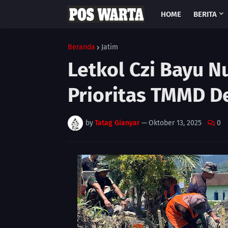
HOME
BERITA
Beranda
Jatim
Letkol Czi Bayu N
Prioritas TMMD D
by
Tatag Gianyar
—
Oktober 13, 2025
0