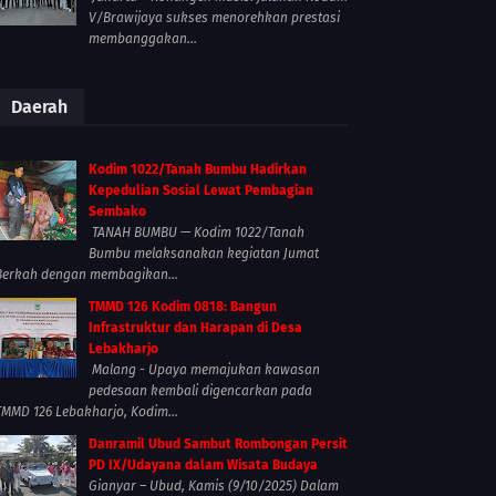
V/Brawijaya sukses menorehkan prestasi
membanggakan...
Daerah
Kodim 1022/Tanah Bumbu Hadirkan
Kepedulian Sosial Lewat Pembagian
Sembako
TANAH BUMBU — Kodim 1022/Tanah
Bumbu melaksanakan kegiatan Jumat
Berkah dengan membagikan...
TMMD 126 Kodim 0818: Bangun
Infrastruktur dan Harapan di Desa
Lebakharjo
Malang - Upaya memajukan kawasan
pedesaan kembali digencarkan pada
TMMD 126 Lebakharjo, Kodim...
Danramil Ubud Sambut Rombongan Persit
PD IX/Udayana dalam Wisata Budaya
Gianyar – Ubud, Kamis (9/10/2025) Dalam