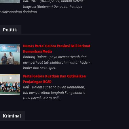
BADUNG – (04/06/2025) Rumah Detensi
Imigrasi (Rudenim) Denpasar kembali
melaksanakan tindakan...
Politik
Humas Partai Gelora Provinsi Bali Perkuat
Komunikasi Media
Badung-Dalam upaya memperteguh dan
memperkuat tali silahturahmi antar kader-
kader dan sekaligus...
Partai Gelora Kuatkan Dan Optimalkan
Penjaringan BCAD
Bali - Dalam suasana bulan Ramadhan,
tak menyurutkan langkah Fungsionaris
DPW Partai Gelora Bali...
Kriminal