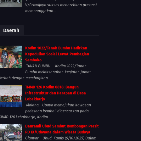
V/Brawijaya sukses menorehkan prestasi
membanggakan...
Daerah
Kodim 1022/Tanah Bumbu Hadirkan
Kepedulian Sosial Lewat Pembagian
Sembako
TANAH BUMBU — Kodim 1022/Tanah
Bumbu melaksanakan kegiatan Jumat
Berkah dengan membagikan...
TMMD 126 Kodim 0818: Bangun
Infrastruktur dan Harapan di Desa
Lebakharjo
Malang - Upaya memajukan kawasan
pedesaan kembali digencarkan pada
TMMD 126 Lebakharjo, Kodim...
Danramil Ubud Sambut Rombongan Persit
PD IX/Udayana dalam Wisata Budaya
Gianyar – Ubud, Kamis (9/10/2025) Dalam