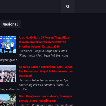
Nasional
Arus Mudik Baru 25 Persen Tinggalkan
Jakarta, Kakorlantas: Keselamatan
Prioritas Operasi Ketupat 2026
Cikampek – Kepala Korps Lalu Lintas
(Kakorlantas) Polri Irjen Pol. Drs. Agus
Suryonugroho...
Kapolda Banten Luncurkan PAMAPTA dan
Tim Negosiator, Wujud Polri Humanis dan
Responsif
Serang – Polda Banten menggelar Apel
Launching Perwira Samapta (PAMAPTA)
dan pembentukan Tim...
Grup Pengamen dari Kodam V/Brawijaya
Boyong 2 Tropi Panglima TNI
Jakarta – Kontingen musisi jalanan Kodam