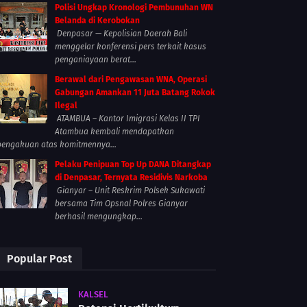
Polisi Ungkap Kronologi Pembunuhan WN
Belanda di Kerobokan
Denpasar — Kepolisian Daerah Bali
menggelar konferensi pers terkait kasus
penganiayaan berat...
Berawal dari Pengawasan WNA, Operasi
Gabungan Amankan 11 Juta Batang Rokok
Ilegal
ATAMBUA – Kantor Imigrasi Kelas II TPI
Atambua kembali mendapatkan
pengakuan atas komitmennya...
Pelaku Penipuan Top Up DANA Ditangkap
di Denpasar, Ternyata Residivis Narkoba
Gianyar – Unit Reskrim Polsek Sukawati
bersama Tim Opsnal Polres Gianyar
berhasil mengungkap...
Popular Post
KALSEL