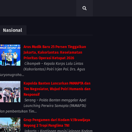
Nasional
Arus Mudik Baru 25 Persen Tinggalkan
Jakarta, Kakorlantas: Keselamatan
Prioritas Operasi Ketupat 2026
Cikampek – Kepala Korps Lalu Lintas
(Kakorlantas) Polri Irjen Pol. Drs. Agus
Suryonugroho...
Kapolda Banten Luncurkan PAMAPTA dan
Tim Negosiator, Wujud Polri Humanis dan
Responsif
Serang – Polda Banten menggelar Apel
Launching Perwira Samapta (PAMAPTA)
dan pembentukan Tim...
Grup Pengamen dari Kodam V/Brawijaya
Boyong 2 Tropi Panglima TNI
Jakarta – Kontingen musisi jalanan Kodam