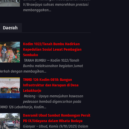
V/Brawijaya sukses menorehkan prestasi
membanggakan...
Daerah
Kodim 1022/Tanah Bumbu Hadirkan
Kepedulian Sosial Lewat Pembagian
Sembako
TANAH BUMBU — Kodim 1022/Tanah
Bumbu melaksanakan kegiatan Jumat
Berkah dengan membagikan...
TMMD 126 Kodim 0818: Bangun
Infrastruktur dan Harapan di Desa
Lebakharjo
Malang - Upaya memajukan kawasan
pedesaan kembali digencarkan pada
TMMD 126 Lebakharjo, Kodim...
Danramil Ubud Sambut Rombongan Persit
PD IX/Udayana dalam Wisata Budaya
Gianyar – Ubud, Kamis (9/10/2025) Dalam