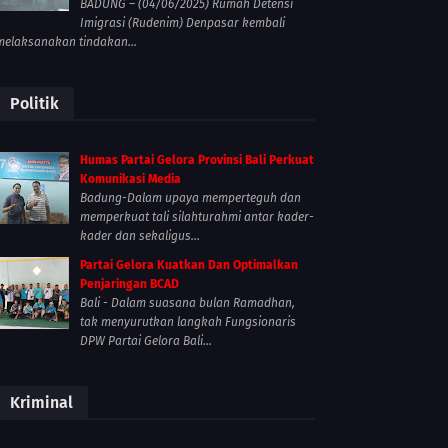
BADUNG – (04/06/2025) Rumah Detensi
Imigrasi (Rudenim) Denpasar kembali
melaksanakan tindakan...
Politik
Humas Partai Gelora Provinsi Bali Perkuat
Komunikasi Media
Badung-Dalam upaya memperteguh dan
memperkuat tali silahturahmi antar kader-
kader dan sekaligus...
Partai Gelora Kuatkan Dan Optimalkan
Penjaringan BCAD
Bali - Dalam suasana bulan Ramadhan,
tak menyurutkan langkah Fungsionaris
DPW Partai Gelora Bali...
Kriminal