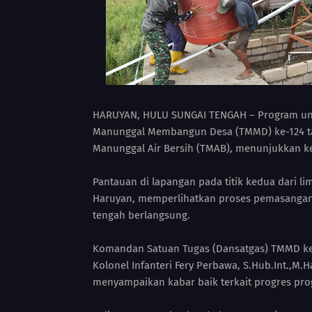
HARUYAN, HULU SUNGAI TENGAH – Program ungg
Manunggal Membangun Desa (TMMD) ke-124 tah
Manunggal Air Bersih (TMAB), menunjukkan k
Pantauan di lapangan pada titik kedua dari li
Haruyan, memperlihatkan proses pemasangan d
tengah berlangsung.
Komandan Satuan Tugas (Dansatgas) TMMD ke-
Kolonel Infanteri Fery Perbawa, S.Hub.Int.,M.H
menyampaikan kabar baik terkait progres pr