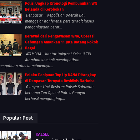
Polisi Ungkap Kronologi Pembunuhan WN
Belanda di Kerobokan
Denpasar — Kepolisian Daerah Bali
menggelar konferensi pers terkait kasus
penganiayaan berat...
Berawal dari Pengawasan WNA, Operasi
Gabungan Amankan 11 Juta Batang Rokok
Ilegal
ATAMBUA – Kantor Imigrasi Kelas II TPI
Atambua kembali mendapatkan
pengakuan atas komitmennya...
Pelaku Penipuan Top Up DANA Ditangkap
di Denpasar, Ternyata Residivis Narkoba
Gianyar – Unit Reskrim Polsek Sukawati
bersama Tim Opsnal Polres Gianyar
berhasil mengungkap...
Popular Post
KALSEL