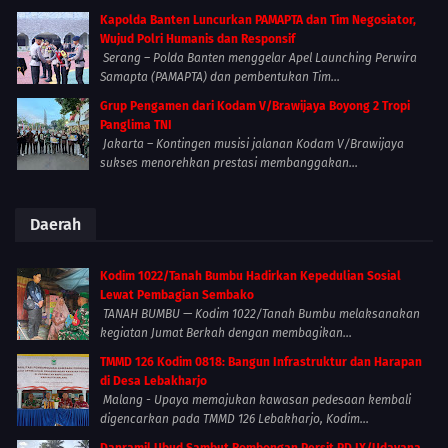
Kapolda Banten Luncurkan PAMAPTA dan Tim Negosiator,
Wujud Polri Humanis dan Responsif
Serang – Polda Banten menggelar Apel Launching Perwira
Samapta (PAMAPTA) dan pembentukan Tim...
Grup Pengamen dari Kodam V/Brawijaya Boyong 2 Tropi
Panglima TNI
Jakarta – Kontingen musisi jalanan Kodam V/Brawijaya
sukses menorehkan prestasi membanggakan...
Daerah
Kodim 1022/Tanah Bumbu Hadirkan Kepedulian Sosial
Lewat Pembagian Sembako
TANAH BUMBU — Kodim 1022/Tanah Bumbu melaksanakan
kegiatan Jumat Berkah dengan membagikan...
TMMD 126 Kodim 0818: Bangun Infrastruktur dan Harapan
di Desa Lebakharjo
Malang - Upaya memajukan kawasan pedesaan kembali
digencarkan pada TMMD 126 Lebakharjo, Kodim...
Danramil Ubud Sambut Rombongan Persit PD IX/Udayana