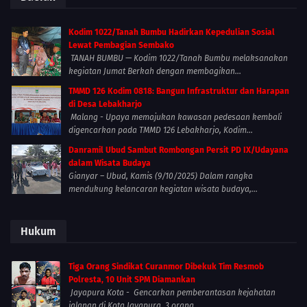
Kodim 1022/Tanah Bumbu Hadirkan Kepedulian Sosial
Lewat Pembagian Sembako
TANAH BUMBU — Kodim 1022/Tanah Bumbu melaksanakan
kegiatan Jumat Berkah dengan membagikan...
TMMD 126 Kodim 0818: Bangun Infrastruktur dan Harapan
di Desa Lebakharjo
Malang - Upaya memajukan kawasan pedesaan kembali
digencarkan pada TMMD 126 Lebakharjo, Kodim...
Danramil Ubud Sambut Rombongan Persit PD IX/Udayana
dalam Wisata Budaya
Gianyar – Ubud, Kamis (9/10/2025) Dalam rangka
mendukung kelancaran kegiatan wisata budaya,...
Hukum
Tiga Orang Sindikat Curanmor Dibekuk Tim Resmob
Polresta, 10 Unit SPM Diamankan
Jayapura Kota - Gencarkan pemberantasan kejahatan
jalanan di Kota Jayapura, 3 orang...