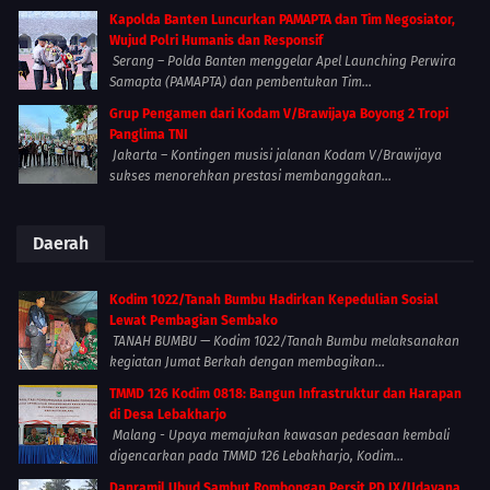
Kapolda Banten Luncurkan PAMAPTA dan Tim Negosiator,
Wujud Polri Humanis dan Responsif
Serang – Polda Banten menggelar Apel Launching Perwira
Samapta (PAMAPTA) dan pembentukan Tim...
Grup Pengamen dari Kodam V/Brawijaya Boyong 2 Tropi
Panglima TNI
Jakarta – Kontingen musisi jalanan Kodam V/Brawijaya
sukses menorehkan prestasi membanggakan...
Daerah
Kodim 1022/Tanah Bumbu Hadirkan Kepedulian Sosial
Lewat Pembagian Sembako
TANAH BUMBU — Kodim 1022/Tanah Bumbu melaksanakan
kegiatan Jumat Berkah dengan membagikan...
TMMD 126 Kodim 0818: Bangun Infrastruktur dan Harapan
di Desa Lebakharjo
Malang - Upaya memajukan kawasan pedesaan kembali
digencarkan pada TMMD 126 Lebakharjo, Kodim...
Danramil Ubud Sambut Rombongan Persit PD IX/Udayana