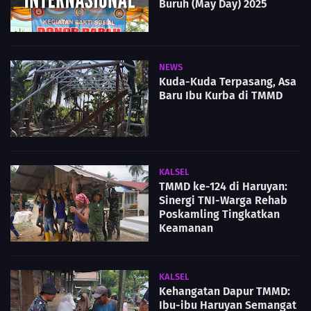
Buruh (May Day) 2025
NEWS
Kuda-Kuda Terpasang, Asa
Baru Ibu Kurba di TMMD
KALSEL
TMMD ke-124 di Haruyan:
Sinergi TNI-Warga Rehab
Poskamling Tingkatkan
Keamanan
KALSEL
Kehangatan Dapur TMMD:
Ibu-ibu Haruyan Semangat