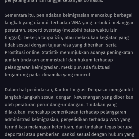
penyalahgunan izin tinggal sebanyak 60 kasus.
Sementara itu, penindakan keimigrasian mencakup berbagai
langkah yang diambil terhadap WNA yang terbukti melanggar
peraturan, seperti overstay (melebihi batas waktu izin
tinggal), bekerja tanpa izin, atau melakukan kegiatan yang
tidak sesuai dengan tujuan visa yang diberikan serta
Prostitusi online. Statistik menunjukkan adanya peningkatan
jumlah tindakan administratif dan hukum terhadap
pelanggaran keimigrasian, meskipun ada fluktuasi
tergantung pada dinamika yang muncul
Dalam hal penindakan, Kantor Imigrasi Denpasar mengambil
langkah-langkah sesuai dengan kewenangan yang diberikan
oleh peraturan perundang-undangan. Tindakan yang
dilakukan mencakup pemeriksaan terhadap pelanggaran
administrasi keimigrasian, penyelidikan terhadap WNA yang
terindikasi melanggar ketentuan, dan tindakan tegas berupa
deportasi atau pemberian sanksi sesuai dengan hukum yang