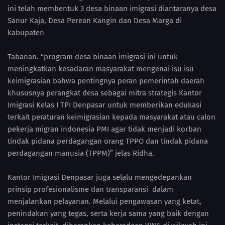
ini telah membentuk 3 desa binaan imigrasi diantaranya desa
Sanur Kaja, Desa Perean Kangin dan Desa Marga di
kabupaten
Tabanan. “program desa binaan imigrasi ini untuk
meningkatkan kesadaran masyarakat mengenai isu isu
keimigrasian bahwa pentingnya peran pemerintah daerah
khususnya perangkat desa sebagai mitra strategis Kantor
Imigrasi Kelas I TPI Denpasar untuk memberikan edukasi
terkait peraturan keimigrasian kepada masyarakat atau calon
pekerja migran indonesia PMI agar tidak menjadi korban
tindak pidana perdagangan orang TPPO dan tindak pidana
perdagangan manusia (TPPM)” jelas Ridha.
Kantor Imigrasi Denpasar juga selalu mengedepankan
prinsip profesionalisme dan transparansi dalam
menjalankan pelayanan. Melalui pengawasan yang ketat,
penindakan yang tegas, serta kerja sama yang baik dengan