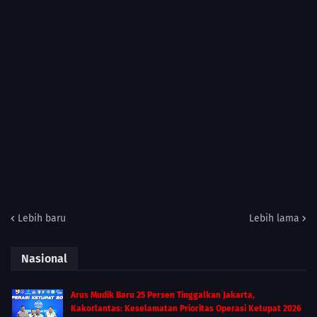
Lebih baru
Lebih lama
Nasional
Arus Mudik Baru 25 Persen Tinggalkan Jakarta,
Kakorlantas: Keselamatan Prioritas Operasi Ketupat 2026