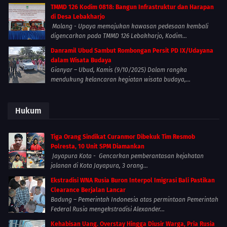
TMMD 126 Kodim 0818: Bangun Infrastruktur dan Harapan
di Desa Lebakharjo
Malang - Upaya memajukan kawasan pedesaan kembali
digencarkan pada TMMD 126 Lebakharjo, Kodim...
Danramil Ubud Sambut Rombongan Persit PD IX/Udayana
dalam Wisata Budaya
Gianyar – Ubud, Kamis (9/10/2025) Dalam rangka
mendukung kelancaran kegiatan wisata budaya,...
Hukum
Tiga Orang Sindikat Curanmor Dibekuk Tim Resmob
Polresta, 10 Unit SPM Diamankan
Jayapura Kota - Gencarkan pemberantasan kejahatan
jalanan di Kota Jayapura, 3 orang...
Ekstradisi WNA Rusia Buron Interpol Imigrasi Bali Pastikan
Clearance Berjalan Lancar
Badung – Pemerintah Indonesia atas permintaan Pemerintah
Federal Rusia mengekstradisi Alexander...
Kehabisan Uang. Overstay Hingga Diusir Warga, Pria Rusia