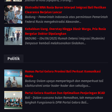
jalanan di Kota Jayapura, 3 orang...
Ekstradisi WNA Rusia Buron Interpol Imigrasi Bali Pastikan
Clearance Berjalan Lancar
Badung – Pemerintah Indonesia atas permintaan Pemerintah
Federal Rusia mengekstradisi Alexander...
Kehabisan Uang. Overstay Hingga Diusir Warga, Pria Rusia
Bergelar Doktor Dipulangkan
BADUNG – (04/06/2025) Rumah Detensi Imigrasi (Rudenim)
Denpasar kembali melaksanakan tindakan...
Politik
Humas Partai Gelora Provinsi Bali Perkuat Komunikasi
Media
Badung-Dalam upaya memperteguh dan memperkuat tali
silahturahmi antar kader-kader dan sekaligus...
Partai Gelora Kuatkan Dan Optimalkan Penjaringan BCAD
Bali - Dalam suasana bulan Ramadhan, tak menyurutkan
langkah Fungsionaris DPW Partai Gelora Bali...