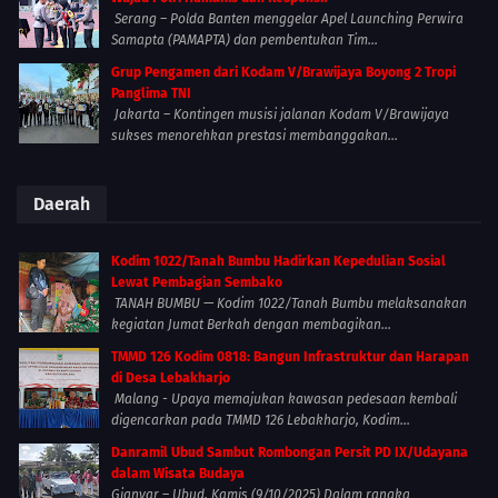
Serang – Polda Banten menggelar Apel Launching Perwira
Samapta (PAMAPTA) dan pembentukan Tim...
Grup Pengamen dari Kodam V/Brawijaya Boyong 2 Tropi
Panglima TNI
Jakarta – Kontingen musisi jalanan Kodam V/Brawijaya
sukses menorehkan prestasi membanggakan...
Daerah
Kodim 1022/Tanah Bumbu Hadirkan Kepedulian Sosial
Lewat Pembagian Sembako
TANAH BUMBU — Kodim 1022/Tanah Bumbu melaksanakan
kegiatan Jumat Berkah dengan membagikan...
TMMD 126 Kodim 0818: Bangun Infrastruktur dan Harapan
di Desa Lebakharjo
Malang - Upaya memajukan kawasan pedesaan kembali
digencarkan pada TMMD 126 Lebakharjo, Kodim...
Danramil Ubud Sambut Rombongan Persit PD IX/Udayana
dalam Wisata Budaya
Gianyar – Ubud, Kamis (9/10/2025) Dalam rangka