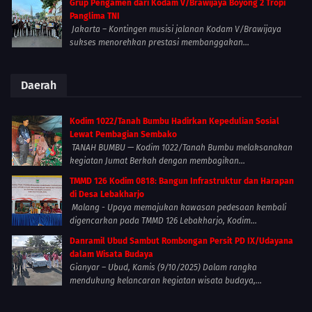
Grup Pengamen dari Kodam V/Brawijaya Boyong 2 Tropi
Panglima TNI
Jakarta – Kontingen musisi jalanan Kodam V/Brawijaya
sukses menorehkan prestasi membanggakan...
Daerah
Kodim 1022/Tanah Bumbu Hadirkan Kepedulian Sosial
Lewat Pembagian Sembako
TANAH BUMBU — Kodim 1022/Tanah Bumbu melaksanakan
kegiatan Jumat Berkah dengan membagikan...
TMMD 126 Kodim 0818: Bangun Infrastruktur dan Harapan
di Desa Lebakharjo
Malang - Upaya memajukan kawasan pedesaan kembali
digencarkan pada TMMD 126 Lebakharjo, Kodim...
Danramil Ubud Sambut Rombongan Persit PD IX/Udayana
dalam Wisata Budaya
Gianyar – Ubud, Kamis (9/10/2025) Dalam rangka
mendukung kelancaran kegiatan wisata budaya,...