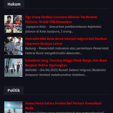
Hukum
Tiga Orang Sindikat Curanmor Dibekuk Tim Resmob
Polresta, 10 Unit SPM Diamankan
Jayapura Kota - Gencarkan pemberantasan kejahatan
jalanan di Kota Jayapura, 3 orang...
Ekstradisi WNA Rusia Buron Interpol Imigrasi Bali Pastikan
Clearance Berjalan Lancar
Badung – Pemerintah Indonesia atas permintaan Pemerintah
Federal Rusia mengekstradisi Alexander...
Kehabisan Uang. Overstay Hingga Diusir Warga, Pria Rusia
Bergelar Doktor Dipulangkan
BADUNG – (04/06/2025) Rumah Detensi Imigrasi (Rudenim)
Denpasar kembali melaksanakan tindakan...
Politik
Humas Partai Gelora Provinsi Bali Perkuat Komunikasi
Media
Badung-Dalam upaya memperteguh dan memperkuat tali