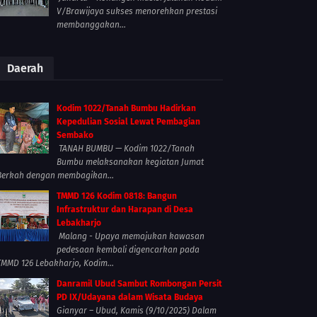
V/Brawijaya sukses menorehkan prestasi
membanggakan...
Daerah
Kodim 1022/Tanah Bumbu Hadirkan
Kepedulian Sosial Lewat Pembagian
Sembako
TANAH BUMBU — Kodim 1022/Tanah
Bumbu melaksanakan kegiatan Jumat
Berkah dengan membagikan...
TMMD 126 Kodim 0818: Bangun
Infrastruktur dan Harapan di Desa
Lebakharjo
Malang - Upaya memajukan kawasan
pedesaan kembali digencarkan pada
TMMD 126 Lebakharjo, Kodim...
Danramil Ubud Sambut Rombongan Persit
PD IX/Udayana dalam Wisata Budaya
Gianyar – Ubud, Kamis (9/10/2025) Dalam