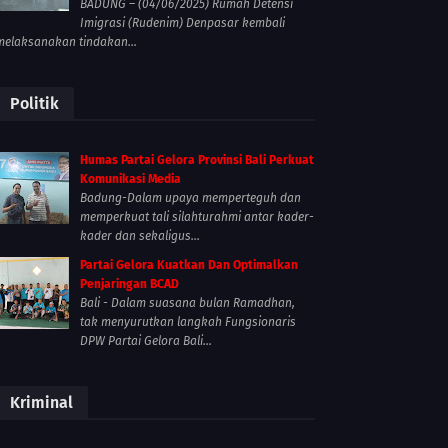
BADUNG – (04/06/2025) Rumah Detensi
Imigrasi (Rudenim) Denpasar kembali
melaksanakan tindakan...
Politik
Humas Partai Gelora Provinsi Bali Perkuat
Komunikasi Media
Badung-Dalam upaya memperteguh dan
memperkuat tali silahturahmi antar kader-
kader dan sekaligus...
Partai Gelora Kuatkan Dan Optimalkan
Penjaringan BCAD
Bali - Dalam suasana bulan Ramadhan,
tak menyurutkan langkah Fungsionaris
DPW Partai Gelora Bali...
Kriminal