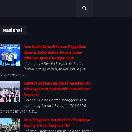
Nasional
Arus Mudik Baru 25 Persen Tinggalkan
Jakarta, Kakorlantas: Keselamatan
Prioritas Operasi Ketupat 2026
Cikampek – Kepala Korps Lalu Lintas
(Kakorlantas) Polri Irjen Pol. Drs. Agus
Suryonugroho...
Kapolda Banten Luncurkan PAMAPTA dan
Tim Negosiator, Wujud Polri Humanis dan
Responsif
Serang – Polda Banten menggelar Apel
Launching Perwira Samapta (PAMAPTA)
dan pembentukan Tim...
Grup Pengamen dari Kodam V/Brawijaya
Boyong 2 Tropi Panglima TNI
Jakarta – Kontingen musisi jalanan Kodam