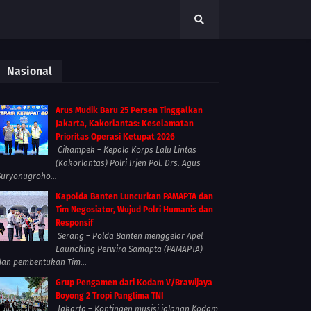
Nasional
Arus Mudik Baru 25 Persen Tinggalkan
Jakarta, Kakorlantas: Keselamatan
Prioritas Operasi Ketupat 2026
Cikampek – Kepala Korps Lalu Lintas
(Kakorlantas) Polri Irjen Pol. Drs. Agus
Suryonugroho...
Kapolda Banten Luncurkan PAMAPTA dan
Tim Negosiator, Wujud Polri Humanis dan
Responsif
Serang – Polda Banten menggelar Apel
Launching Perwira Samapta (PAMAPTA)
dan pembentukan Tim...
Grup Pengamen dari Kodam V/Brawijaya
Boyong 2 Tropi Panglima TNI
Jakarta – Kontingen musisi jalanan Kodam