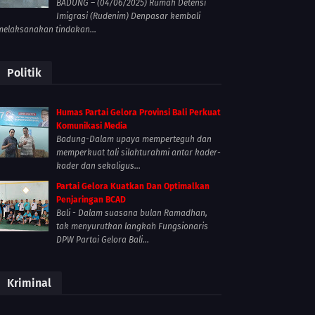
BADUNG – (04/06/2025) Rumah Detensi
Imigrasi (Rudenim) Denpasar kembali
melaksanakan tindakan...
Politik
Humas Partai Gelora Provinsi Bali Perkuat
Komunikasi Media
Badung-Dalam upaya memperteguh dan
memperkuat tali silahturahmi antar kader-
kader dan sekaligus...
Partai Gelora Kuatkan Dan Optimalkan
Penjaringan BCAD
Bali - Dalam suasana bulan Ramadhan,
tak menyurutkan langkah Fungsionaris
DPW Partai Gelora Bali...
Kriminal