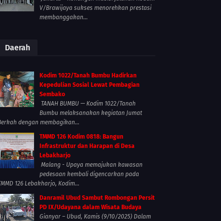
V/Brawijaya sukses menorehkan prestasi
membanggakan...
Daerah
Kodim 1022/Tanah Bumbu Hadirkan
Kepedulian Sosial Lewat Pembagian
Sembako
TANAH BUMBU — Kodim 1022/Tanah
Bumbu melaksanakan kegiatan Jumat
Berkah dengan membagikan...
TMMD 126 Kodim 0818: Bangun
Infrastruktur dan Harapan di Desa
Lebakharjo
Malang - Upaya memajukan kawasan
pedesaan kembali digencarkan pada
TMMD 126 Lebakharjo, Kodim...
Danramil Ubud Sambut Rombongan Persit
PD IX/Udayana dalam Wisata Budaya
Gianyar – Ubud, Kamis (9/10/2025) Dalam