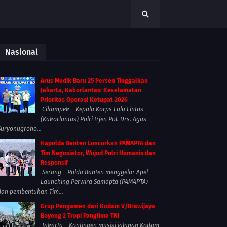
Nasional
Arus Mudik Baru 25 Persen Tinggalkan
Jakarta, Kakorlantas: Keselamatan
Prioritas Operasi Ketupat 2026
Cikampek – Kepala Korps Lalu Lintas
(Kakorlantas) Polri Irjen Pol. Drs. Agus
Suryonugroho...
Kapolda Banten Luncurkan PAMAPTA dan
Tim Negosiator, Wujud Polri Humanis dan
Responsif
Serang – Polda Banten menggelar Apel
Launching Perwira Samapta (PAMAPTA)
dan pembentukan Tim...
Grup Pengamen dari Kodam V/Brawijaya
Boyong 2 Tropi Panglima TNI
Jakarta – Kontingen musisi jalanan Kodam