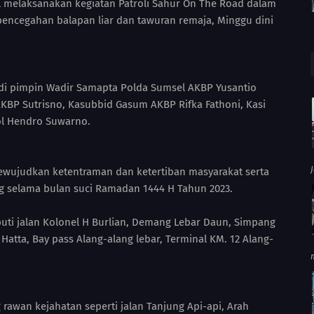
 melaksanakan kegiatan Patroli Sahur On The Road dalam
pencegahan balapan liar dan tawuran remaja, Minggu dini
 di pimpin Wadir Samapta Polda Sumsel AKBP Yusantio
BP Sutrisno, Kasubbid Gasum AKBP Rifka Fathoni, Kasi
l Hendro Suwarno.
ewujudkan ketentraman dan ketertiban masyarakat serta
g selama bulan suci Ramadan 1444 H Tahun 2023.
puti jalan Kolonel H Burlian, Demang Lebar Daun, Simpang
atta, Bay pass Alang-alang lebar, Terminal KM. 12 Alang-
g rawan kejahatan seperti jalan Tanjung Api-api, Arah