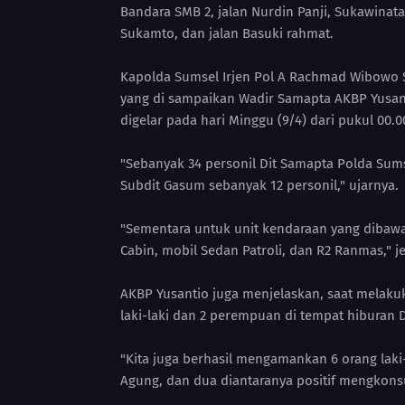
Bandara SMB 2, jalan Nurdin Panji, Sukawinat
Sukamto, dan jalan Basuki rahmat.
Kapolda Sumsel Irjen Pol A Rachmad Wibowo 
yang di sampaikan Wadir Samapta AKBP Yusan
digelar pada hari Minggu (9/4) dari pukul 00.0
"Sebanyak 34 personil Dit Samapta Polda Sums
Subdit Gasum sebanyak 12 personil," ujarnya.
"Sementara untuk unit kendaraan yang dibawa 
Cabin, mobil Sedan Patroli, dan R2 Ranmas," j
AKBP Yusantio juga menjelaskan, saat melaku
laki-laki dan 2 perempuan di tempat hiburan
"Kita juga berhasil mengamankan 6 orang lak
Agung, dan dua diantaranya positif mengkonsu