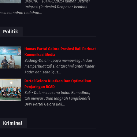
BADUNG – (04/06/2025) Rumah Detensi
Imigrasi (Rudenim) Denpasar kembali
melaksanakan tindakan...
Politik
Humas Partai Gelora Provinsi Bali Perkuat
Komunikasi Media
Badung-Dalam upaya memperteguh dan
memperkuat tali silahturahmi antar kader-
kader dan sekaligus...
Partai Gelora Kuatkan Dan Optimalkan
Penjaringan BCAD
Bali - Dalam suasana bulan Ramadhan,
tak menyurutkan langkah Fungsionaris
DPW Partai Gelora Bali...
Kriminal