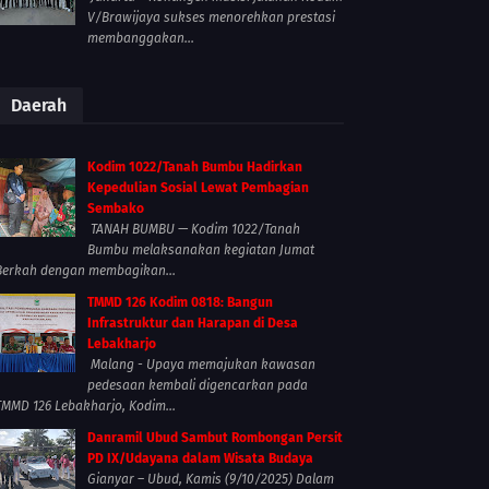
V/Brawijaya sukses menorehkan prestasi
membanggakan...
Daerah
Kodim 1022/Tanah Bumbu Hadirkan
Kepedulian Sosial Lewat Pembagian
Sembako
TANAH BUMBU — Kodim 1022/Tanah
Bumbu melaksanakan kegiatan Jumat
Berkah dengan membagikan...
TMMD 126 Kodim 0818: Bangun
Infrastruktur dan Harapan di Desa
Lebakharjo
Malang - Upaya memajukan kawasan
pedesaan kembali digencarkan pada
TMMD 126 Lebakharjo, Kodim...
Danramil Ubud Sambut Rombongan Persit
PD IX/Udayana dalam Wisata Budaya
Gianyar – Ubud, Kamis (9/10/2025) Dalam