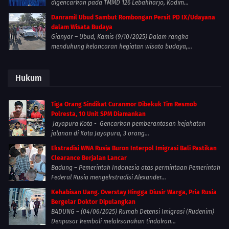
digencarkan pada TMMD 126 Lebakharjo, Kodim...
Danramil Ubud Sambut Rombongan Persit PD IX/Udayana
dalam Wisata Budaya
Gianyar – Ubud, Kamis (9/10/2025) Dalam rangka
mendukung kelancaran kegiatan wisata budaya,...
Hukum
Tiga Orang Sindikat Curanmor Dibekuk Tim Resmob
Polresta, 10 Unit SPM Diamankan
Jayapura Kota - Gencarkan pemberantasan kejahatan
jalanan di Kota Jayapura, 3 orang...
Ekstradisi WNA Rusia Buron Interpol Imigrasi Bali Pastikan
Clearance Berjalan Lancar
Badung – Pemerintah Indonesia atas permintaan Pemerintah
Federal Rusia mengekstradisi Alexander...
Kehabisan Uang. Overstay Hingga Diusir Warga, Pria Rusia
Bergelar Doktor Dipulangkan
BADUNG – (04/06/2025) Rumah Detensi Imigrasi (Rudenim)
Denpasar kembali melaksanakan tindakan...