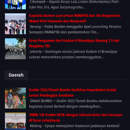
Cikampek – Kepala Korps Lalu Lintas (Kakorlantas) Polri
Irjen Pol. Drs. Agus Suryonugroho...
Kapolda Banten Luncurkan PAMAPTA dan Tim Negosiator,
Wujud Polri Humanis dan Responsif
Serang – Polda Banten menggelar Apel Launching Perwira
Samapta (PAMAPTA) dan pembentukan Tim...
Grup Pengamen dari Kodam V/Brawijaya Boyong 2 Tropi
Panglima TNI
Jakarta – Kontingen musisi jalanan Kodam V/Brawijaya
sukses menorehkan prestasi membanggakan...
Daerah
Kodim 1022/Tanah Bumbu Hadirkan Kepedulian Sosial
Lewat Pembagian Sembako
TANAH BUMBU — Kodim 1022/Tanah Bumbu melaksanakan
kegiatan Jumat Berkah dengan membagikan...
TMMD 126 Kodim 0818: Bangun Infrastruktur dan Harapan
di Desa Lebakharjo
Malang - Upaya memajukan kawasan pedesaan kembali