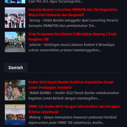
Irjen Pol. Drs. Agus Suryonugroho...
Kapolda Banten Luncurkan PAMAPTA dan Tim Negosiator,
Wujud Polri Humanis dan Responsif
Serang – Polda Banten menggelar Apel Launching Perwira
Samapta (PAMAPTA) dan pembentukan Tim...
Grup Pengamen dari Kodam V/Brawijaya Boyong 2 Tropi
Panglima TNI
Jakarta – Kontingen musisi jalanan Kodam V/Brawijaya
sukses menorehkan prestasi membanggakan...
Daerah
Kodim 1022/Tanah Bumbu Hadirkan Kepedulian Sosial
Lewat Pembagian Sembako
TANAH BUMBU — Kodim 1022/Tanah Bumbu melaksanakan
kegiatan Jumat Berkah dengan membagikan...
TMMD 126 Kodim 0818: Bangun Infrastruktur dan Harapan
di Desa Lebakharjo
Malang - Upaya memajukan kawasan pedesaan kembali
digencarkan pada TMMD 126 Lebakharjo, Kodim...