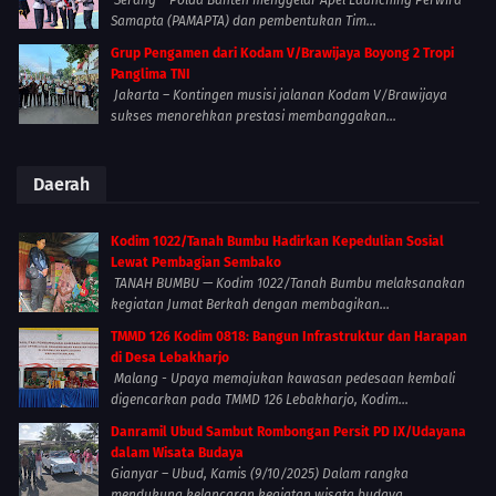
Serang – Polda Banten menggelar Apel Launching Perwira
Samapta (PAMAPTA) dan pembentukan Tim...
Grup Pengamen dari Kodam V/Brawijaya Boyong 2 Tropi
Panglima TNI
Jakarta – Kontingen musisi jalanan Kodam V/Brawijaya
sukses menorehkan prestasi membanggakan...
Daerah
Kodim 1022/Tanah Bumbu Hadirkan Kepedulian Sosial
Lewat Pembagian Sembako
TANAH BUMBU — Kodim 1022/Tanah Bumbu melaksanakan
kegiatan Jumat Berkah dengan membagikan...
TMMD 126 Kodim 0818: Bangun Infrastruktur dan Harapan
di Desa Lebakharjo
Malang - Upaya memajukan kawasan pedesaan kembali
digencarkan pada TMMD 126 Lebakharjo, Kodim...
Danramil Ubud Sambut Rombongan Persit PD IX/Udayana
dalam Wisata Budaya
Gianyar – Ubud, Kamis (9/10/2025) Dalam rangka
mendukung kelancaran kegiatan wisata budaya,...